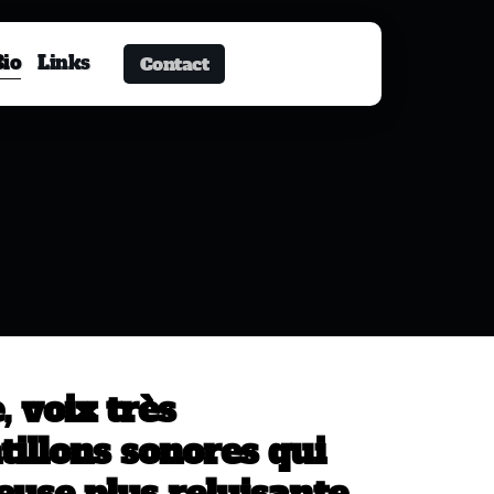
Bio
Links
Contact
, voix très
illons sonores qui