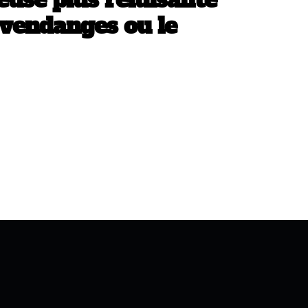
use plus reluisante
 vendanges ou le