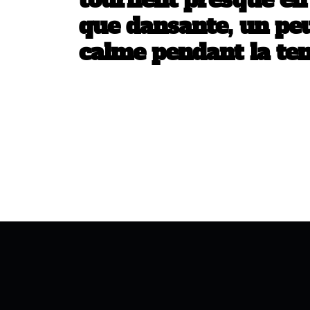
tournent presque en
que dansante, un pe
calme pendant la te