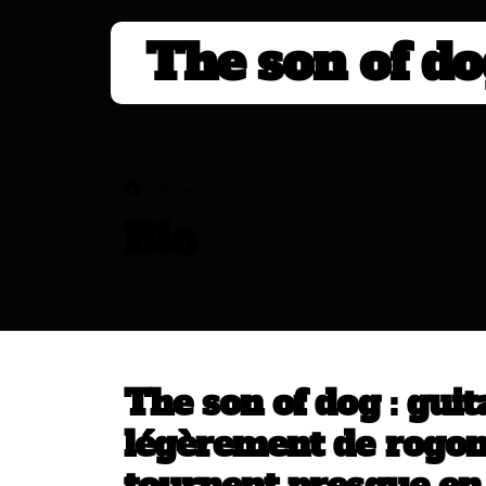
The son of d
Bio
Accueil
Bio
The son of dog : guit
légèrement de rogom