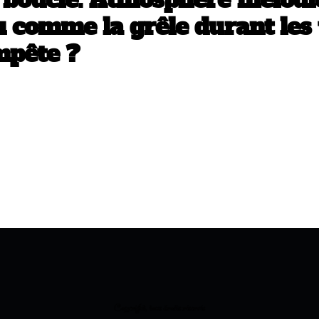
 boucle. Atmosphère mélodie
u comme la grêle durant les
mpête ?
Copyright, tous droits réservés