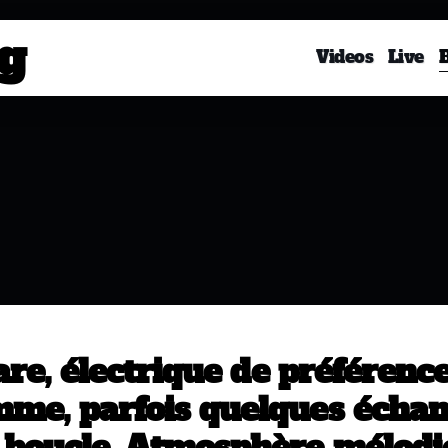
og
Videos
Live
are, électrique de préférence
me, parfois quelques échant